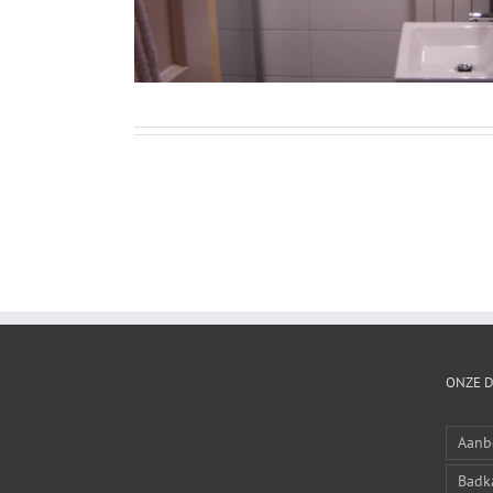
ONZE 
Aanb
Badk