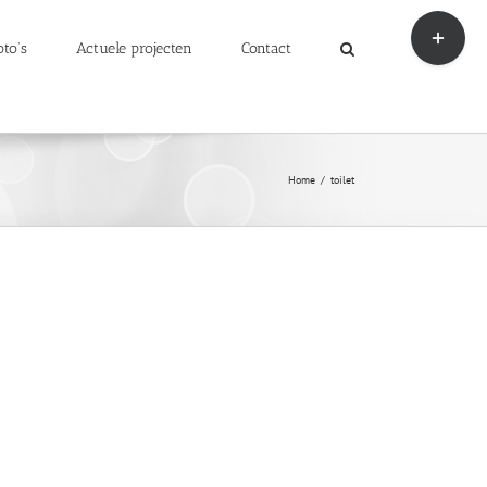
Toggle
Sliding
oto’s
Actuele projecten
Contact
Bar
Area
Home
/
toilet