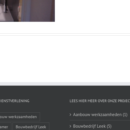
DIENSTVERLENING
LEES HIER MEER OVER ONZE PROJE
Aanbouw werkzaamheden (1)
ouw werkzaamheden
Bouwbedrijf Leek (5)
amer
Bouwbedrijf Leek