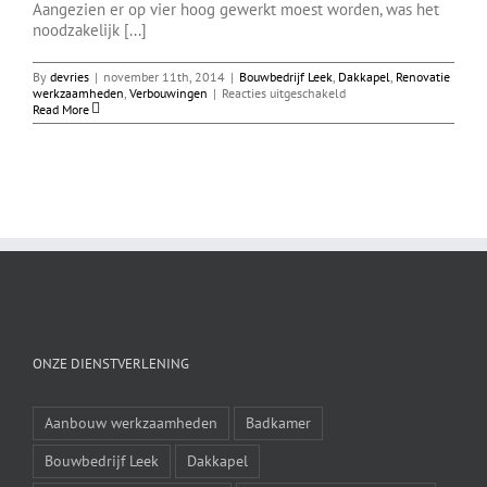
Aangezien er op vier hoog gewerkt moest worden, was het
noodzakelijk [...]
By
devries
|
november 11th, 2014
|
Bouwbedrijf Leek
,
Dakkapel
,
Renovatie
voor
werkzaamheden
,
Verbouwingen
|
Reacties uitgeschakeld
Dakkapel
Read More
Groningen
ONZE DIENSTVERLENING
Aanbouw werkzaamheden
Badkamer
Bouwbedrijf Leek
Dakkapel