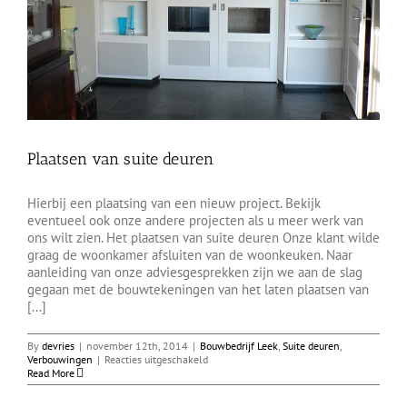
Plaatsen van suite deuren
Hierbij een plaatsing van een nieuw project. Bekijk
eventueel ook onze andere projecten als u meer werk van
ons wilt zien. Het plaatsen van suite deuren Onze klant wilde
graag de woonkamer afsluiten van de woonkeuken. Naar
aanleiding van onze adviesgesprekken zijn we aan de slag
gegaan met de bouwtekeningen van het laten plaatsen van
[...]
By
devries
|
november 12th, 2014
|
Bouwbedrijf Leek
,
Suite deuren
,
voor
Verbouwingen
|
Reacties uitgeschakeld
Plaatsen
Read More
van
suite