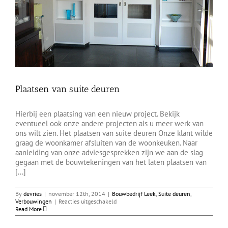
Plaatsen van suite deuren
Hierbij een plaatsing van een nieuw project. Bekijk
eventueel ook onze andere projecten als u meer werk van
ons wilt zien. Het plaatsen van suite deuren Onze klant wilde
graag de woonkamer afsluiten van de woonkeuken. Naar
aanleiding van onze adviesgesprekken zijn we aan de slag
gegaan met de bouwtekeningen van het laten plaatsen van
[...]
By
devries
|
november 12th, 2014
|
Bouwbedrijf Leek
,
Suite deuren
,
voor
Verbouwingen
|
Reacties uitgeschakeld
Plaatsen
Read More
van
suite