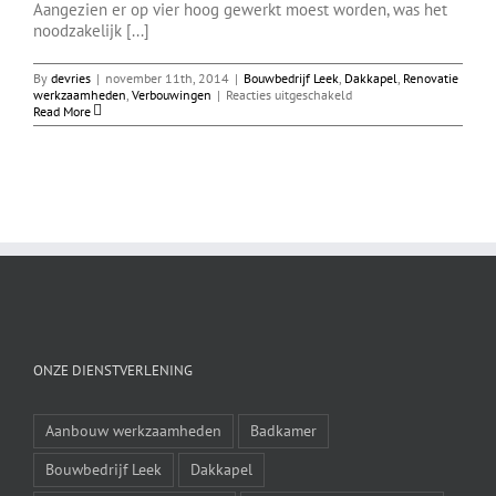
Aangezien er op vier hoog gewerkt moest worden, was het
noodzakelijk [...]
By
devries
|
november 11th, 2014
|
Bouwbedrijf Leek
,
Dakkapel
,
Renovatie
voor
werkzaamheden
,
Verbouwingen
|
Reacties uitgeschakeld
Dakkapel
Read More
Groningen
ONZE DIENSTVERLENING
Aanbouw werkzaamheden
Badkamer
Bouwbedrijf Leek
Dakkapel