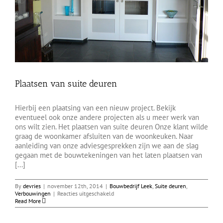
Plaatsen van suite deuren
Hierbij een plaatsing van een nieuw project. Bekijk
eventueel ook onze andere projecten als u meer werk van
ons wilt zien. Het plaatsen van suite deuren Onze klant wilde
graag de woonkamer afsluiten van de woonkeuken. Naar
aanleiding van onze adviesgesprekken zijn we aan de slag
gegaan met de bouwtekeningen van het laten plaatsen van
[...]
By
devries
|
november 12th, 2014
|
Bouwbedrijf Leek
,
Suite deuren
,
voor
Verbouwingen
|
Reacties uitgeschakeld
Plaatsen
Read More
van
suite
deuren