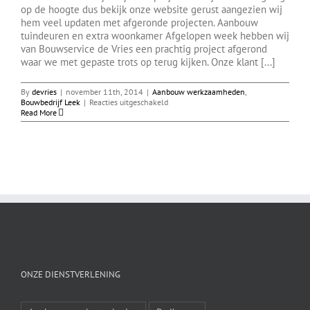
op de hoogte dus bekijk onze website gerust aangezien wij
hem veel updaten met afgeronde projecten. Aanbouw
tuindeuren en extra woonkamer Afgelopen week hebben wij
van Bouwservice de Vries een prachtig project afgerond
waar we met gepaste trots op terug kijken. Onze klant [...]
By
devries
|
november 11th, 2014
|
Aanbouw werkzaamheden
,
voor
Bouwbedrijf Leek
|
Reacties uitgeschakeld
Garage
Read More
verbouwing
ONZE DIENSTVERLENING